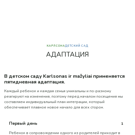
КАРЛСОНА
ДЕТСКИЙ САД
А
Д
А
П
Т
А
Ц
И
Я
В детском саду Karlsonas ir mažyliai применяется
пятидневная адаптация.
Каждый ребенок и каждая семья уникальны и по-разному
реагируют на изменения, поэтому перед началом посещения мы
составляем индивидуальный план интеграции, который
обеспечивает плавное новое начало для всех сторон.
Первый день
1
Ребенок в сопровождении одного из родителей приходит в