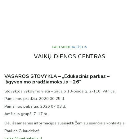
KARLSONO
DARŽELIS
V
A
I
K
Ų
D
I
E
N
O
S
C
E
N
T
R
A
S
VASAROS STOVYKLA – „Edukacinis parkas –
išgyvenimo pradžiamokslis – 26“
Stovyklos vykdymo vieta – Sausio 13-osios g. 2-116, Vilnius.
Pamainos pradžia: 2026 06 25 d.
Pamainos pabaiga: 2026 07 03 d.
Amžiaus grupė: 7–17 m.
Dėl išsamesnės informacijos susisiekti žemiau esančiais kontaktais:
Paulina Gliaudelytė
vaikai@vaikuateitis.lt