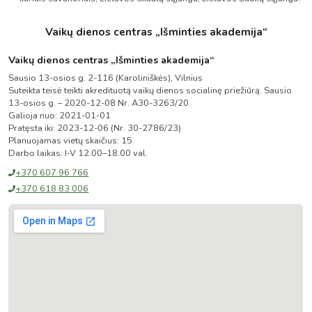
Vaikų dienos centras „Išminties akademija“
Vaikų dienos centras „Išminties akademija“
Sausio 13-osios g. 2-116 (Karoliniškės), Vilnius
Suteikta teisė teikti akredituotą vaikų dienos socialinę priežiūrą.
Sausio
13-osios g. – 2020-12-08 Nr. A30-3263/20
Galioja nuo:
2021-01-01
Pratęsta iki:
2023-12-06
(
Nr. 30-2786/23
)
Planuojamas vietų skaičius:
15
Darbo laikas:
I-V 12.00–18.00 val.
+370 607 96 766
+370 618 83 006