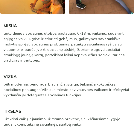
MISIJA
teikti dienos socialinės globos paslaugas 6-18 m. vaikams, sudarant
sąlygas vaikui ugdyti ir stiprinti gebėjimus, galimybes savarankiškai
mokytis spręsti socialines problemas, palaikyti socialinius ryšius su
visuomene, padėti įveikti socialinę atskirtį. Siekiame ugdyti socialiai
atsakingą jaunąją kartą, perteikiant laikui nepavaldžias sociokultūrines
tradicijas ir vertybes.
VIZIJA
būti modernia, bendradarbiaujančia įstaiga, teikiančia kokybiškas
socialines paslaugas Vilniaus miesto savivaldybės vaikams ir efektyviai
vykdančia jai deleguotas socialines funkcijas.
TIKSLAS
užtikrinti vaikų ir jaunimo užimtumo prevenciją aukščiausiame lygyje
teikiant kompleksinę socialinę pagalbą vaikui.