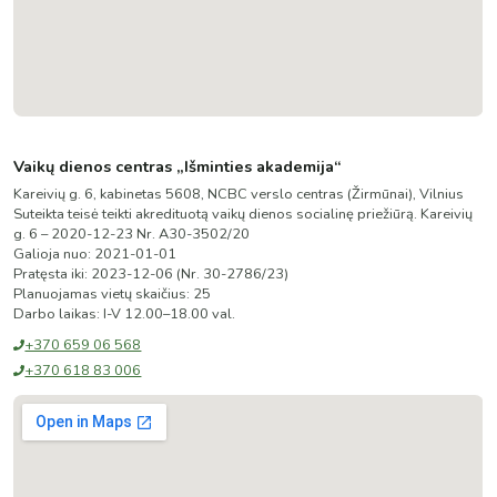
Vaikų dienos centras „Išminties akademija“
Kareivių g. 6, kabinetas 5608, NCBC verslo centras (Žirmūnai), Vilnius
Suteikta teisė teikti akredituotą vaikų dienos socialinę priežiūrą.
Kareivių
g. 6 – 2020-12-23 Nr. A30-3502/20
Galioja nuo:
2021-01-01
Pratęsta iki:
2023-12-06
(
Nr. 30-2786/23
)
Planuojamas vietų skaičius:
25
Darbo laikas:
I-V 12.00–18.00 val.
+370 659 06 568
+370 618 83 006