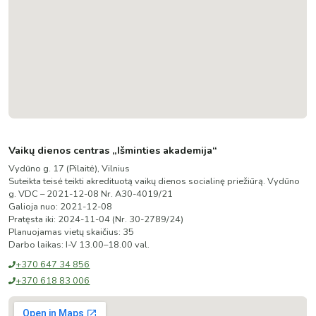
Vaikų dienos centras „Išminties akademija“
Vydūno g. 17 (Pilaitė), Vilnius
Suteikta teisė teikti akredituotą vaikų dienos socialinę priežiūrą.
Vydūno
g. VDC – 2021-12-08 Nr. A30-4019/21
Galioja nuo:
2021-12-08
Pratęsta iki:
2024-11-04
(
Nr. 30-2789/24
)
Planuojamas vietų skaičius:
35
Darbo laikas:
I-V 13.00–18.00 val.
+370 647 34 856
+370 618 83 006