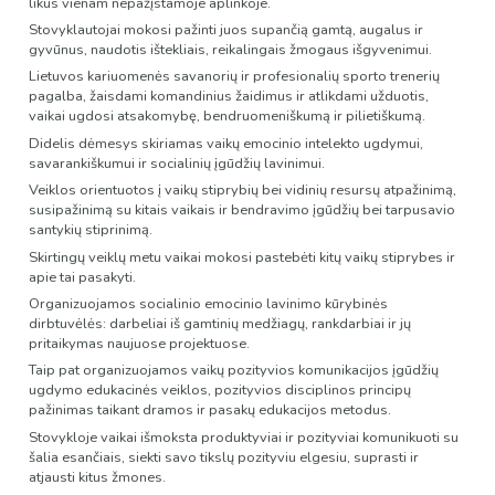
likus vienam nepažįstamoje aplinkoje.
Stovyklautojai mokosi pažinti juos supančią gamtą, augalus ir
gyvūnus, naudotis ištekliais, reikalingais žmogaus išgyvenimui.
Lietuvos kariuomenės savanorių ir profesionalių sporto trenerių
pagalba, žaisdami komandinius žaidimus ir atlikdami užduotis,
vaikai ugdosi atsakomybę, bendruomeniškumą ir pilietiškumą.
Didelis dėmesys skiriamas vaikų emocinio intelekto ugdymui,
savarankiškumui ir socialinių įgūdžių lavinimui.
Veiklos orientuotos į vaikų stiprybių bei vidinių resursų atpažinimą,
susipažinimą su kitais vaikais ir bendravimo įgūdžių bei tarpusavio
santykių stiprinimą.
Skirtingų veiklų metu vaikai mokosi pastebėti kitų vaikų stiprybes ir
apie tai pasakyti.
Organizuojamos socialinio emocinio lavinimo kūrybinės
dirbtuvėlės: darbeliai iš gamtinių medžiagų, rankdarbiai ir jų
pritaikymas naujuose projektuose.
Taip pat organizuojamos vaikų pozityvios komunikacijos įgūdžių
ugdymo edukacinės veiklos, pozityvios disciplinos principų
pažinimas taikant dramos ir pasakų edukacijos metodus.
Stovykloje vaikai išmoksta produktyviai ir pozityviai komunikuoti su
šalia esančiais, siekti savo tikslų pozityviu elgesiu, suprasti ir
atjausti kitus žmones.