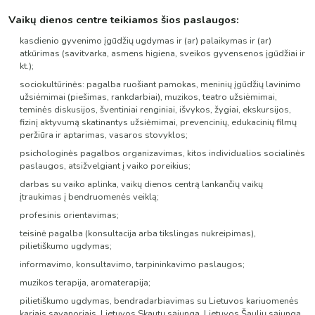
Vaikų dienos centre teikiamos šios paslaugos:
kasdienio gyvenimo įgūdžių ugdymas ir (ar) palaikymas ir (ar)
atkūrimas (savitvarka, asmens higiena, sveikos gyvensenos įgūdžiai ir
kt.);
sociokultūrinės: pagalba ruošiant pamokas, meninių įgūdžių lavinimo
užsiėmimai (piešimas, rankdarbiai), muzikos, teatro užsiėmimai,
teminės diskusijos, šventiniai renginiai, išvykos, žygiai, ekskursijos,
fizinį aktyvumą skatinantys užsiėmimai, prevencinių, edukacinių filmų
peržiūra ir aptarimas, vasaros stovyklos;
psichologinės pagalbos organizavimas, kitos individualios socialinės
paslaugos, atsižvelgiant į vaiko poreikius;
darbas su vaiko aplinka, vaikų dienos centrą lankančių vaikų
įtraukimas į bendruomenės veiklą;
profesinis orientavimas;
teisinė pagalba (konsultacija arba tikslingas nukreipimas),
pilietiškumo ugdymas;
informavimo, konsultavimo, tarpininkavimo paslaugos;
muzikos terapija, aromaterapija;
pilietiškumo ugdymas, bendradarbiavimas su Lietuvos kariuomenės
kariais savanoriais, Lietuvos Skautų sąjunga, Lietuvos Šaulių sąjunga.