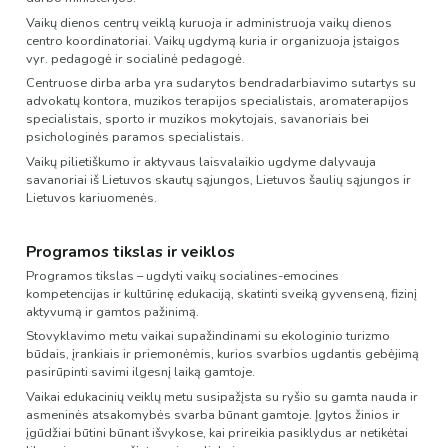
Vaikų dienos centrų veiklą kuruoja ir administruoja vaikų dienos
centro koordinatoriai. Vaikų ugdymą kuria ir organizuoja įstaigos
vyr. pedagogė ir socialinė pedagogė.
Centruose dirba arba yra sudarytos bendradarbiavimo sutartys su
advokatų kontora, muzikos terapijos specialistais, aromaterapijos
specialistais, sporto ir muzikos mokytojais, savanoriais bei
psichologinės paramos specialistais.
Vaikų pilietiškumo ir aktyvaus laisvalaikio ugdyme dalyvauja
savanoriai iš Lietuvos skautų sąjungos, Lietuvos šaulių sąjungos ir
Lietuvos kariuomenės.
Programos tikslas ir veiklos
Programos tikslas – ugdyti vaikų socialines-emocines
kompetencijas ir kultūrinę edukaciją, skatinti sveiką gyvenseną, fizinį
aktyvumą ir gamtos pažinimą.
Stovyklavimo metu vaikai supažindinami su ekologinio turizmo
būdais, įrankiais ir priemonėmis, kurios svarbios ugdantis gebėjimą
pasirūpinti savimi ilgesnį laiką gamtoje.
Vaikai edukacinių veiklų metu susipažįsta su ryšio su gamta nauda ir
asmeninės atsakomybės svarba būnant gamtoje. Įgytos žinios ir
įgūdžiai būtini būnant išvykose, kai prireikia pasiklydus ar netikėtai