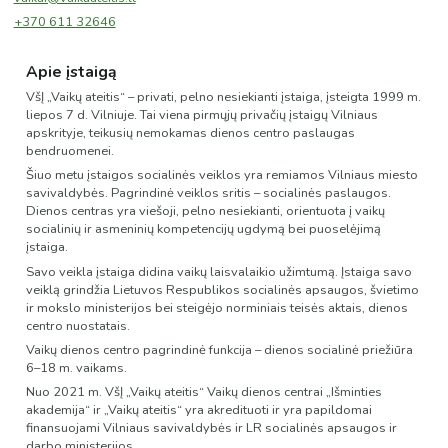
+370 611 32646
Apie įstaigą
VšĮ „Vaikų ateitis“ – privati, pelno nesiekianti įstaiga, įsteigta 1999 m.
liepos 7 d. Vilniuje. Tai viena pirmųjų privačių įstaigų Vilniaus
apskrityje, teikusių nemokamas dienos centro paslaugas
bendruomenei.
Šiuo metu įstaigos socialinės veiklos yra remiamos Vilniaus miesto
savivaldybės. Pagrindinė veiklos sritis – socialinės paslaugos.
Dienos centras yra viešoji, pelno nesiekianti, orientuota į vaikų
socialinių ir asmeninių kompetencijų ugdymą bei puoselėjimą
įstaiga.
Savo veikla įstaiga didina vaikų laisvalaikio užimtumą. Įstaiga savo
veiklą grindžia Lietuvos Respublikos socialinės apsaugos, švietimo
ir mokslo ministerijos bei steigėjo norminiais teisės aktais, dienos
centro nuostatais.
Vaikų dienos centro pagrindinė funkcija – dienos socialinė priežiūra
6–18 m. vaikams.
Nuo 2021 m. VšĮ „Vaikų ateitis“ Vaikų dienos centrai „Išminties
akademija“ ir „Vaikų ateitis“ yra akredituoti ir yra papildomai
finansuojami Vilniaus savivaldybės ir LR socialinės apsaugos ir
darbo ministerijos.