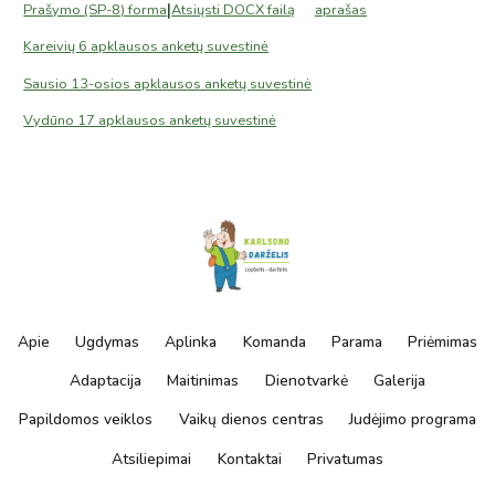
|
Prašymo (SP-8) forma
Atsiųsti DOCX failą
aprašas
Kareivių 6 apklausos anketų suvestinė
Sausio 13-osios apklausos anketų suvestinė
Vydūno 17 apklausos anketų suvestinė
Apie
Ugdymas
Aplinka
Komanda
Parama
Priėmimas
Adaptacija
Maitinimas
Dienotvarkė
Galerija
Papildomos veiklos
Vaikų dienos centras
Judėjimo programa
Atsiliepimai
Kontaktai
Privatumas